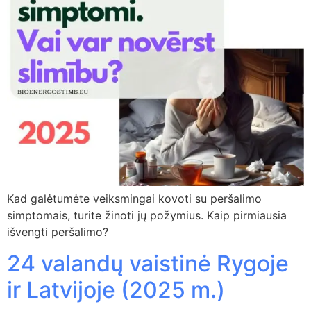
Kad galėtumėte veiksmingai kovoti su peršalimo
simptomais, turite žinoti jų požymius. Kaip pirmiausia
išvengti peršalimo?
24 valandų vaistinė Rygoje
ir Latvijoje (2025 m.)