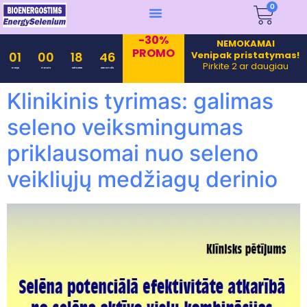
0
-30%
NEMOKAMAI
PROMO
Venipak pristatymas!
01
00
18
45
Pirkite 2 ar daugiau
Days
Hours
Minutes
Seconds
Klinikinis tyrimas: galimas
seleno veiksmingumas
priklausomai nuo seleno
veikliųjų medžiagų derinio