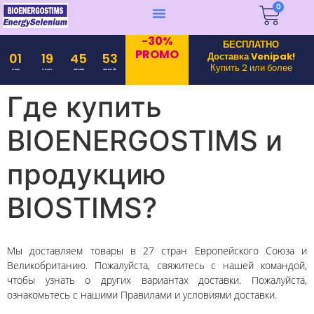
0
-30%
БЕСПЛАТНО
PROMO
Доставка Venipak!
01
19
45
53
Купить 2 или более
Days
Hours
Minutes
Seconds
Где купить
BIOENERGOSTIMS и
продукцию
BIOSTIMS?
Мы доставляем товары в 27 стран Европейского Союза и
Великобританию. Пожалуйста, свяжитесь с нашей командой,
чтобы узнать о других вариантах доставки. Пожалуйста,
ознакомьтесь с нашими Правилами и условиями доставки.