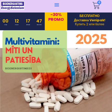
0
-30%
БЕСПЛАТНО
PROMO
Доставка Venipak!
00
12
17
45
Купить 2 или более
Days
Hours
Minutes
Seconds