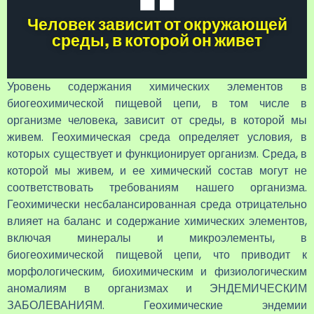
Человек зависит от окружающей
среды, в которой он живет
Уровень содержания химических элементов в
биогеохимической пищевой цепи, в том числе в
организме человека, зависит от среды, в которой мы
живем. Геохимическая среда определяет условия, в
которых существует и функционирует организм. Среда, в
которой мы живем, и ее химический состав могут не
соответствовать требованиям нашего организма.
Геохимически несбалансированная среда отрицательно
влияет на баланс и содержание химических элементов,
включая минералы и микроэлементы, в
биогеохимической пищевой цепи, что приводит к
морфологическим, биохимическим и физиологическим
аномалиям в организмах и ЭНДЕМИЧЕСКИМ
ЗАБОЛЕВАНИЯМ. Геохимические эндемии