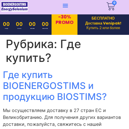
0
-30%
БЕСПЛАТНО
PROMO
Доставка Venipak!
00
00
00
00
Купить 2 или более
Days
Hours
Minutes
Seconds
Рубрика:
Где
купить?
Где купить
BIOENERGOSTIMS и
продукцию BIOSTIMS?
Мы осуществляем доставку в 27 стран ЕС и
Великобританию. Для получения других вариантов
доставки, пожалуйста, свяжитесь с нашей