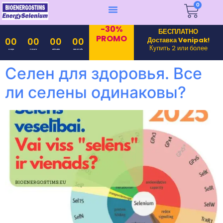
0
-30%
БЕСПЛАТНО
PROMO
Доставка Venipak!
00
00
00
00
Купить 2 или более
Days
Hours
Minutes
Seconds
Селен для здоровья. Все
ли селены одинаковы?