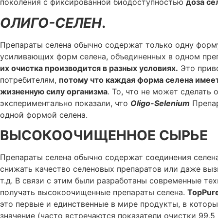
поколения с фиксированной биодоступностью
доза се
ОЛИГО-СЕЛЕН
.
Препараты селена обычно содержат только одну форм
усиливающих форм селена, объединенных в одном преп
их очистка производится в разных условиях.
Это приво
потребителям,
потому что каждая форма селена имее
жизненную силу организма
. То, что не может сделать
экспериментально показали, что
Oligo-Selenium
Препар
одной формой селена.
ВЫСОКООЧИЩЕННОЕ СЫРЬЕ
Препараты селена обычно содержат соединения селена
снижать качество селеновых препаратов или даже выз
т.д. В связи с этим были разработаны современные т
получать высокоочищенные препараты селена.
TopPur
это первые и единственные в мире продукты, в кото
значение (часто встречаются показатели очистки 99,