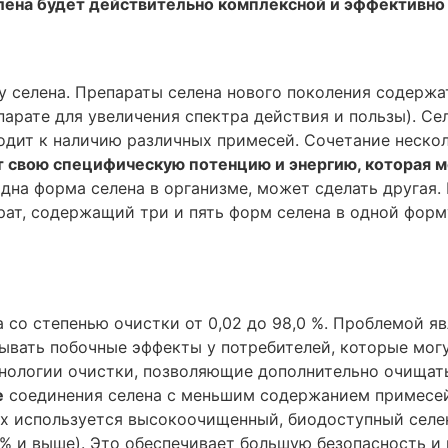
лена будет действительно комплексной и эффективно
у селена. Препараты селена нового поколения содерж
арате для увеличения спектра действия и пользы). Се
дит к наличию различных примесей. Сочетание неско
т свою специфическую потенцию и энергию, которая 
 одна форма селена в организме, может сделать другая
ат, содержащий три и пять форм селена в одной форму
 со степенью очистки от 0,02 до 98,0 %. Проблемой я
ывать побочные эффекты у потребителей, которые могу
ехнологии очистки, позволяющие дополнительно очищат
e
соединения селена с меньшим содержанием примесей,
рых используется высокоочищенный, биодоступный сел
5 % и выше). Это обеспечивает большую безопасность 