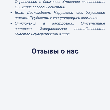
Ограничения в движении. Утренняя скованность.
Снижение свободы действий.
Боль. Дискомфорт. Нарушения сна. Ухудшение
памяти. Трудности с концентрацией внимания.
Отклонения в настроении. Отсутствие
интереса. Эмоциональная нестабильность.
Чувство неуверенности в себе.
Спасибо за Biostims Exclusive, с кораллом, мне
Отзывы о нас
очень нравится, я пропила одну 250 дозу и
чувствую улучшение, купила еще одну, чтобы пить,
спасибо!
✪✪✪✪✪
P.