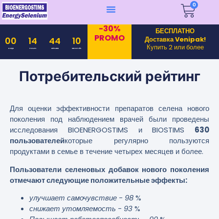
0
-30%
БЕСПЛАТНО
PROMO
Доставка Venipak!
00
14
44
10
Купить 2 или более
Days
Hours
Minutes
Seconds
Потребительский рейтинг
Для оценки эффективности препаратов селена нового
поколения под наблюдением врачей были проведены
исследования BIOENERGOSTIMS и BIOSTIMS
630
пользователей
которые регулярно пользуются
продуктами в семье в течение четырех месяцев и более.
Пользователи селеновых добавок нового поколения
отмечают следующие положительные эффекты:
улучшает самочувствие - 98
%
снижает утомляемость - 93
%