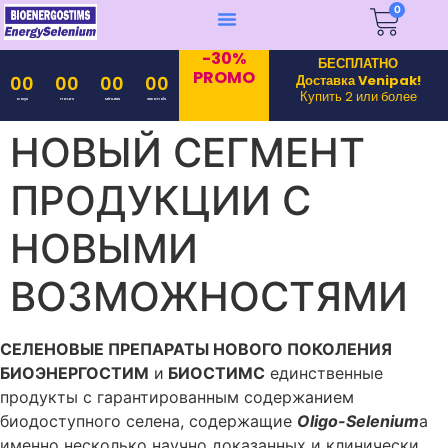
0
-30%
БЕСПЛАТНО
PROMO
Доставка Venipak!
00
00
00
00
Купить 2 или более
Days
Hours
Minutes
Seconds
НОВЫЙ СЕГМЕНТ
ПРОДУКЦИИ С
НОВЫМИ
ВОЗМОЖНОСТЯМИ
СЕЛЕНОВЫЕ ПРЕПАРАТЫ НОВОГО ПОКОЛЕНИЯ
БИОЭНЕРГОСТИМ
и
БИОСТИМС
единственные
продукты с гарантированным содержанием
биодоступного селена, содержащие
Oligo-Selenium
а
именно несколько научно доказанных и клинически