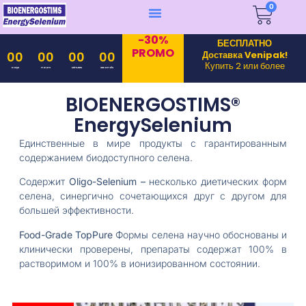
0
-30%
БЕСПЛАТНО
PROMO
Доставка Venipak!
00
00
00
00
Купить 2 или более
Days
Hours
Minutes
Seconds
BIOENERGOSTIMS®
EnergySelenium
Единственные в мире продукты с гарантированным
содержанием биодоступного селена.
Содержит
Oligo-Selenium –
несколько диетических форм
селена, синергично сочетающихся друг с другом для
большей эффективности.
Food-Grade TopPure
Формы селена научно обоснованы и
клинически проверены, препараты содержат 100% в
растворимом и 100% в ионизированном состоянии.