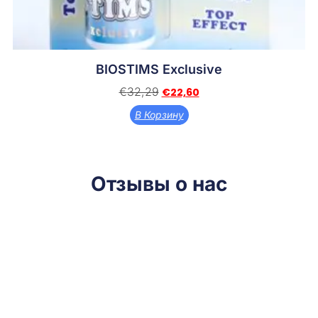
BIOSTIMS Exclusive
€
32,29
€
22,60
В Корзину
Отзывы о нас
Спасибо за Biostims Exclusive, с кораллом, мне очень
нравится, я пропила одну 250 дозу и чувствую улучшение,
купила еще одну, чтобы пить, спасибо!
✪✪✪✪✪
P.