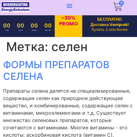
0
-30%
БЕСПЛАТНО
PROMO
Доставка Venipak!
00
00
00
00
Купить 2 или более
Days
Hours
Minutes
Seconds
Метка:
селен
ФОРМЫ ПРЕПАРАТОВ
СЕЛЕНА
Препараты селена делятся на специализированные,
содержащие селен как природное действующее
вещество, и комбинированные, содержащие селен с
витаминами, микроэлементами и т.д. Существует
множество селеновых препаратов, которые
сочетаются с витаминами. Многие витамины - это
кислоты: аскорбиновая кислота (витамин С),