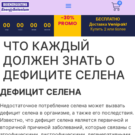
0
-30%
БЕСПЛАТНО
PROMO
Доставка Venipak!
00
00
00
00
Купить 2 или более
Days
Hours
Minutes
Seconds
ЧТО КАЖДЫЙ
ДОЛЖЕН ЗНАТЬ О
ДЕФИЦИТЕ СЕЛЕНА
ДЕФИЦИТ СЕЛЕНА
Недостаточное потребление селена может вызвать
дефицит селена в организме, а также его последствия.
Известно, что дефицит селена является первичной и
вторичной причиной заболеваний, которые связаны с
атрофическими, дистрофическими, дегенеративными,