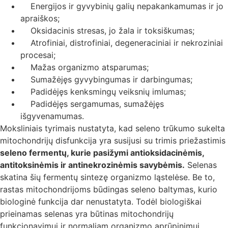
Energijos ir gyvybinių galių nepakankamumas ir jo
apraiškos;
Oksidacinis stresas, jo žala ir toksiškumas;
Atrofiniai, distrofiniai, degeneraciniai ir nekroziniai
procesai;
Mažas organizmo atsparumas;
Sumažėjęs gyvybingumas ir darbingumas;
Padidėjęs kenksmingų veiksnių imlumas;
Padidėjęs sergamumas, sumažėjęs
išgyvenamumas.
Moksliniais tyrimais nustatyta, kad seleno trūkumo sukelta
mitochondrijų disfunkcija yra susijusi su trimis priežastimis
seleno fermentų, kurie pasižymi antioksidacinėmis,
antitoksinėmis ir antinekrozinėmis savybėmis.
Selenas
skatina šių fermentų sintezę organizmo ląstelėse. Be to,
rastas mitochondrijoms būdingas seleno baltymas, kurio
biologinė funkcija dar nenustatyta. Todėl biologiškai
prieinamas selenas yra būtinas mitochondrijų
funkcionavimui ir normaliam organizmo aprūpinimui