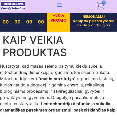
0
-30%
NEMOKAMAI
PROMO
Venipak pristatymas!
00
00
00
00
Pirkite 2 ar daugiau
Days
Hours
Minutes
Seconds
KAIP VEIKIA
PRODUKTAS
Nustatyta, kad mažas seleno baltymų kiekis sukelia
mitochondrijų disfunkciją organizme, kai seleno trūksta.
Mitochondrijos yra "
maitinimo stotys
" organizmo ląstelių,
kurios naudoja deguonį ir gamina energiją, reikalingą
biologiniams procesams ir savireguliacijai, gyvybei ir
produktyviam gyvenimui. Daugelyje pasaulio mokslo
centrų nustatyta, kad
mitochondrijų disfunkcija sukelia
dramatiškas pasekmes organizmui, pasireiškiančias kaip: