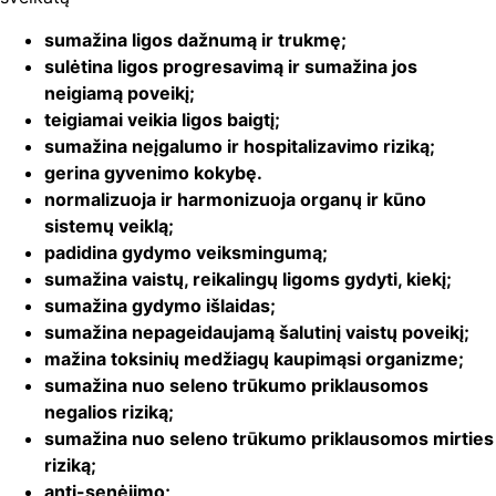
sumažina ligos dažnumą ir trukmę;
sulėtina ligos progresavimą ir sumažina jos
neigiamą poveikį;
teigiamai veikia ligos baigtį;
sumažina neįgalumo ir hospitalizavimo riziką;
gerina gyvenimo kokybę.
normalizuoja ir harmonizuoja organų ir kūno
sistemų veiklą;
padidina gydymo veiksmingumą;
sumažina vaistų, reikalingų ligoms gydyti, kiekį;
sumažina gydymo išlaidas;
sumažina nepageidaujamą šalutinį vaistų poveikį;
mažina toksinių medžiagų kaupimąsi organizme;
sumažina nuo seleno trūkumo priklausomos
negalios riziką;
sumažina nuo seleno trūkumo priklausomos mirties
riziką;
anti-senėjimo;