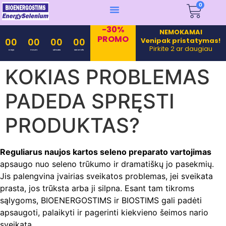
0
-30%
NEMOKAMAI
PROMO
Venipak pristatymas!
00
00
00
00
Pirkite 2 ar daugiau
Days
Hours
Minutes
Seconds
KOKIAS PROBLEMAS
PADEDA SPRĘSTI
PRODUKTAS?
Reguliarus naujos kartos seleno preparato vartojimas
apsaugo nuo seleno trūkumo ir dramatiškų jo pasekmių.
Jis palengvina įvairias sveikatos problemas, jei sveikata
prasta, jos trūksta arba ji silpna. Esant tam tikroms
sąlygoms, BIOENERGOSTIMS ir BIOSTIMS gali padėti
apsaugoti, palaikyti ir pagerinti kiekvieno šeimos nario
sveikatą