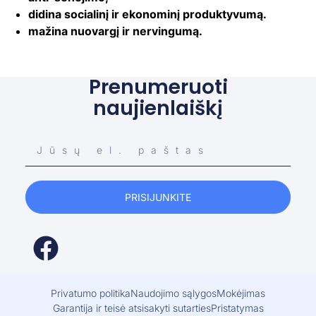
didina socialinį ir ekonominį produktyvumą.
mažina nuovargį ir nervingumą.
Prenumeruoti
naujienlaiškį
PRISIJUNKITE
Privatumo politika
Naudojimo sąlygos
Mokėjimas
Garantija ir teisė atsisakyti sutarties
Pristatymas