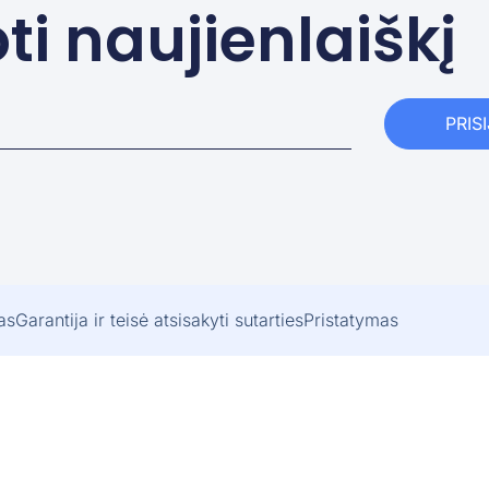
i naujienlaiškį
PRIS
as
Garantija ir teisė atsisakyti sutarties
Pristatymas