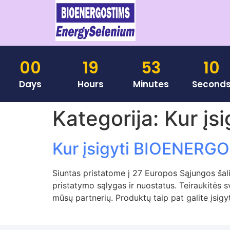
00
19
53
10
Days
Hours
Minutes
Second
Kategorija:
Kur įsi
Kur įsigyti BIOENERG
Siuntas pristatome į 27 Europos Sąjungos šali
pristatymo sąlygas ir nuostatus. Teiraukitės s
mūsų partnerių. Produktų taip pat galite įsigyt