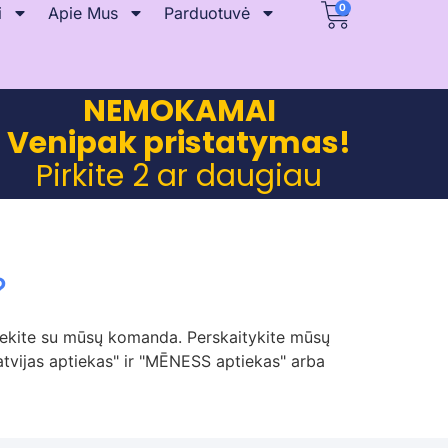
0
i
Apie Mus
Parduotuvė
NEMOKAMAI
Venipak pristatymas!
Pirkite 2 ar daugiau
?
isiekite su mūsų komanda. Perskaitykite mūsų
Latvijas aptiekas" ir "MĒNESS aptiekas" arba