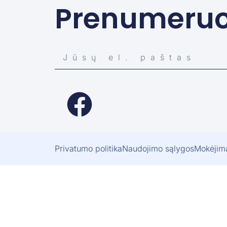
Prenumeruot
Privatumo politika
Naudojimo sąlygos
Mokėjim