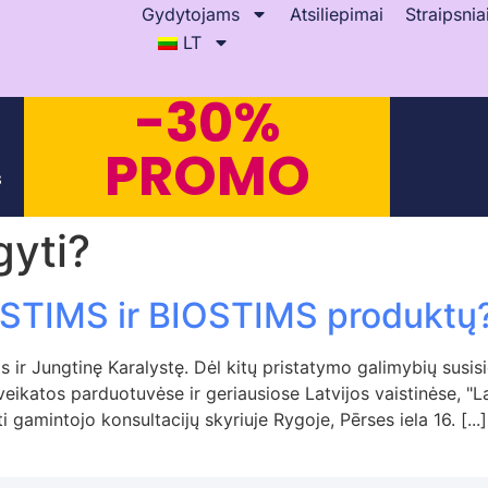
Gydytojams
Atsiliepimai
Straipsnia
LT
-30%
PROMO
s
gyti?
OSTIMS ir BIOSTIMS produktų
s ir Jungtinę Karalystę. Dėl kitų pristatymo galimybių sus
veikatos parduotuvėse ir geriausiose Latvijos vaistinėse, "
i gamintojo konsultacijų skyriuje Rygoje, Pērses iela 16. [...]