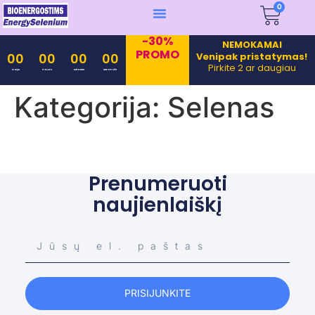
0
-30%
NEMOKAMAI
PROMO
Venipak pristatymas!
00
00
00
00
Pirkite 2 ar daugiau
Days
Hours
Minutes
Seconds
Kategorija:
Selenas
Prenumeruoti
naujienlaiškį
PRISIJUNKITE