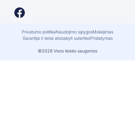
Privatumo politika
Naudojimo sąlygos
Mokėjimas
Garantija ir teisė atsisakyti sutarties
Pristatymas
©2026 Visos teisės saugomos