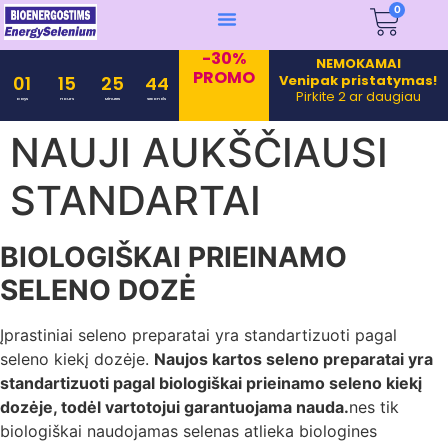
0
-30%
NEMOKAMAI
PROMO
Venipak pristatymas!
01
15
25
43
Pirkite 2 ar daugiau
Days
Hours
Minutes
Seconds
NAUJI AUKŠČIAUSI
STANDARTAI
BIOLOGIŠKAI PRIEINAMO
SELENO DOZĖ
Įprastiniai seleno preparatai yra standartizuoti pagal
seleno kiekį dozėje.
Naujos kartos seleno preparatai yra
standartizuoti pagal biologiškai prieinamo seleno kiekį
dozėje, todėl vartotojui garantuojama nauda.
nes tik
biologiškai naudojamas selenas atlieka biologines