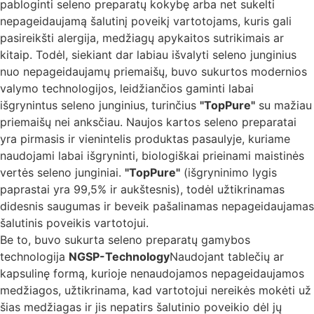
pabloginti seleno preparatų kokybę arba net sukelti
nepageidaujamą šalutinį poveikį vartotojams, kuris gali
pasireikšti alergija, medžiagų apykaitos sutrikimais ar
kitaip. Todėl, siekiant dar labiau išvalyti seleno junginius
nuo nepageidaujamų priemaišų, buvo sukurtos modernios
valymo technologijos, leidžiančios gaminti labai
išgrynintus seleno junginius, turinčius
"TopPure"
su mažiau
priemaišų nei anksčiau. Naujos kartos seleno preparatai
yra pirmasis ir vienintelis produktas pasaulyje, kuriame
naudojami labai išgryninti, biologiškai prieinami maistinės
vertės seleno junginiai.
"TopPure"
(išgryninimo lygis
paprastai yra 99,5% ir aukštesnis), todėl užtikrinamas
didesnis saugumas ir beveik pašalinamas nepageidaujamas
šalutinis poveikis vartotojui.
Be to, buvo sukurta seleno preparatų gamybos
technologija
NGSP-Technology
Naudojant tablečių ar
kapsulinę formą, kurioje nenaudojamos nepageidaujamos
medžiagos, užtikrinama, kad vartotojui nereikės mokėti už
šias medžiagas ir jis nepatirs šalutinio poveikio dėl jų