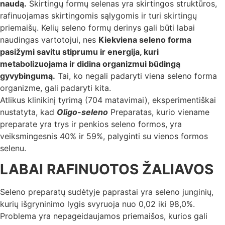
naudą.
Skirtingų formų selenas yra skirtingos struktūros,
rafinuojamas skirtingomis sąlygomis ir turi skirtingų
priemaišų. Kelių seleno formų derinys gali būti labai
naudingas vartotojui, nes
Kiekviena seleno forma
pasižymi savitu stiprumu ir energija, kuri
metabolizuojama ir didina organizmui būdingą
gyvybingumą.
Tai, ko negali padaryti viena seleno forma
organizme, gali padaryti kita.
Atlikus klinikinį tyrimą (704 matavimai), eksperimentiškai
nustatyta, kad
Oligo-seleno
Preparatas, kurio viename
preparate yra trys ir penkios seleno formos, yra
veiksmingesnis 40% ir 59%, palyginti su vienos formos
selenu.
LABAI RAFINUOTOS ŽALIAVOS
Seleno preparatų sudėtyje paprastai yra seleno junginių,
kurių išgryninimo lygis svyruoja nuo 0,02 iki 98,0%.
Problema yra nepageidaujamos priemaišos, kurios gali