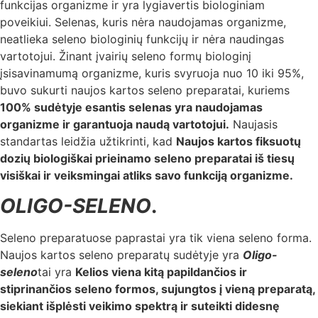
funkcijas organizme ir yra lygiavertis biologiniam
poveikiui. Selenas, kuris nėra naudojamas organizme,
neatlieka seleno biologinių funkcijų ir nėra naudingas
vartotojui. Žinant įvairių seleno formų biologinį
įsisavinamumą organizme, kuris svyruoja nuo 10 iki 95%,
buvo sukurti naujos kartos seleno preparatai, kuriems
100% sudėtyje esantis selenas yra naudojamas
organizme ir garantuoja naudą vartotojui.
Naujasis
standartas leidžia užtikrinti, kad
Naujos kartos fiksuotų
dozių biologiškai prieinamo seleno preparatai iš tiesų
visiškai ir veiksmingai atliks savo funkciją organizme.
OLIGO-SELENO
.
Seleno preparatuose paprastai yra tik viena seleno forma.
Naujos kartos seleno preparatų sudėtyje yra
Oligo-
seleno
tai yra
Kelios viena kitą papildančios ir
stiprinančios seleno formos, sujungtos į vieną preparatą,
siekiant išplėsti veikimo spektrą ir suteikti didesnę