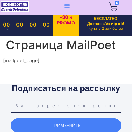
0
-30%
БЕСПЛАТНО
PROMO
Доставка Venipak!
00
00
00
00
Купить 2 или более
Days
Hours
Minutes
Seconds
Страница MailPoet
[mailpoet_page]
Подписаться на рассылку
ПРИМЕНЯЙТЕ