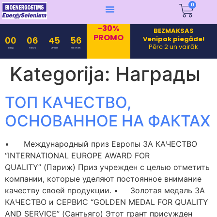
0
-30%
BEZMAKSAS
PROMO
Venipak piegāde!
00
06
45
56
Pērc 2 un vairāk
Days
Hours
Minutes
Seconds
Kategorija:
Награды
ТОП КАЧЕСТВО,
ОСНОВАННОЕ НА ФАКТАХ
• Международный приз Европы ЗА КАЧЕСТВО
“INTERNATIONAL EUROPE AWARD FOR
QUALITY” (Париж) Приз учрежден с целью отметить
компании, которые уделяют постоянное внимание
качеству своей продукции. • Золотая медаль ЗА
КАЧЕСТВО и СЕРВИС “GOLDEN MEDAL FOR QUALITY
AND SERVICE” (Сантьяго) Этот грант присужден