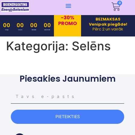
0
-30%
BEZMAKSAS
PROMO
Venipak piegāde!
00
00
00
00
Pērc 2 un vairāk
Days
Hours
Minutes
Seconds
Kategorija:
Selēns
Piesakies Jaunumiem
PIETEIKTIES