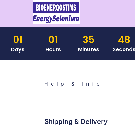
01
01
35
48
Days
Hours
Minutes
Second
Help & Info
Shipping & Delivery