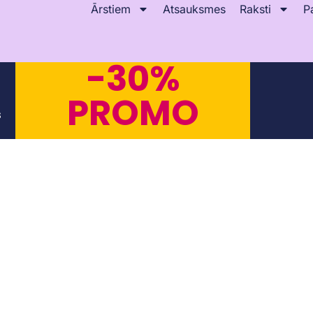
Ārstiem
Atsauksmes
Raksti
P
-30%
PROMO
s