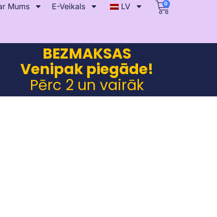
0
ar Mums
E-Veikals
LV
BEZMAKSAS
Venipak piegāde!
Pērc 2 un vairāk