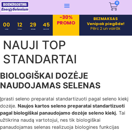
0
-30%
BEZMAKSAS
PROMO
Venipak piegāde!
00
12
29
45
Pērc 2 un vairāk
Days
Hours
Minutes
Seconds
NAUJI TOP
STANDARTAI
BIOLOGIŠKAI DOZĖJE
NAUDOJAMAS SELENAS
Įprasti seleno preparatai standartizuoti pagal seleno kiekį
dozėje.
Naujos kartos seleno preparatai standartizuoti
pagal biologiškai panaudojamo dozėje seleno kiekį.
Tai
užtikrina naudą vartotojui, nes tik biologiškai
panaudojamas selenas realizuoja biologines funkcijas