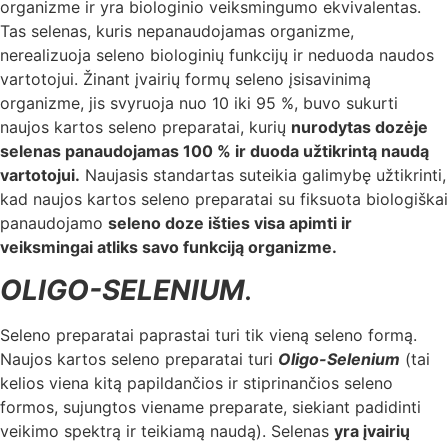
organizme ir yra biologinio veiksmingumo ekvivalentas.
Tas selenas, kuris nepanaudojamas organizme,
nerealizuoja seleno biologinių funkcijų ir neduoda naudos
vartotojui. Žinant įvairių formų seleno įsisavinimą
organizme, jis svyruoja nuo 10 iki 95 %, buvo sukurti
naujos kartos seleno preparatai, kurių
nurodytas dozėje
selenas panaudojamas 100 % ir duoda užtikrintą naudą
vartotojui.
Naujasis standartas suteikia galimybę užtikrinti,
kad naujos kartos seleno preparatai su fiksuota biologiškai
panaudojamo
seleno doze išties visa apimti ir
veiksmingai atliks savo funkciją organizme.
OLIGO-SELENIUM
.
Seleno preparatai paprastai turi tik vieną seleno formą.
Naujos kartos seleno preparatai turi
Oligo-Selenium
(tai
kelios viena kitą papildančios ir stiprinančios seleno
formos, sujungtos viename preparate, siekiant padidinti
veikimo spektrą ir teikiamą naudą). Selenas
yra įvairių