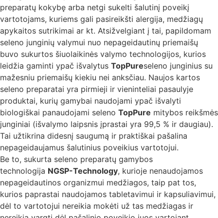
preparatų kokybę arba netgi sukelti šalutinį poveikį
vartotojams, kuriems gali pasireikšti alergija, medžiagų
apykaitos sutrikimai ar kt. Atsižvelgiant į tai, papildomam
seleno junginių valymui nuo nepageidautinų priemaišų
buvo sukurtos šiuolaikinės valymo technologijos, kurios
leidžia gaminti ypač išvalytus
TopPure
seleno junginius su
mažesniu priemaišų kiekiu nei anksčiau. Naujos kartos
seleno preparatai yra pirmieji ir vieninteliai pasaulyje
produktai, kurių gamybai naudojami ypač išvalyti
biologiškai panaudojami seleno
TopPure
mitybos reikšmės
junginiai (išvalymo laipsnis įprastai yra 99,5 % ir daugiau).
Tai užtikrina didesnį saugumą ir praktiškai pašalina
nepageidaujamus šalutinius poveikius vartotojui.
Be to, sukurta seleno preparatų gamybos
technologija
NGSP-Technology
, kurioje nenaudojamos
nepageidautinos organizmui medžiagos, taip pat tos,
kurios paprastai naudojamos tabletavimui ir kapsuliavimui,
dėl to vartotojui nereikia mokėti už tas medžiagas ir
nereikia vargti dėl pašalinio poveikio juos vartojant.