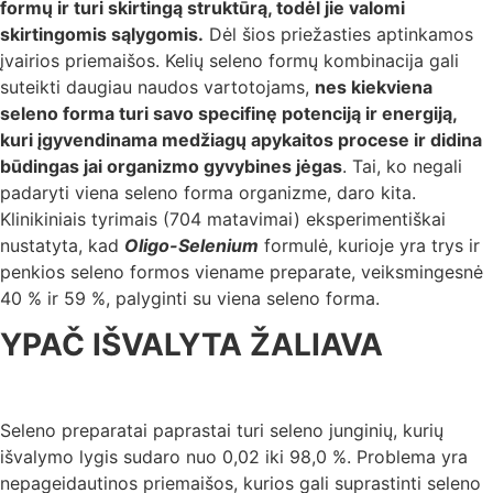
formų ir turi skirtingą struktūrą, todėl jie valomi
skirtingomis sąlygomis.
Dėl šios priežasties aptinkamos
įvairios priemaišos. Kelių seleno formų kombinacija gali
suteikti daugiau naudos vartotojams,
nes kiekviena
seleno forma turi savo specifinę potenciją ir energiją,
kuri įgyvendinama medžiagų apykaitos procese ir didina
būdingas jai organizmo gyvybines jėgas
. Tai, ko negali
padaryti viena seleno forma organizme, daro kita.
Klinikiniais tyrimais (704 matavimai) eksperimentiškai
nustatyta, kad
Oligo-Selenium
formulė, kurioje yra trys ir
penkios seleno formos viename preparate, veiksmingesnė
40 % ir 59 %, palyginti su viena seleno forma.
YPAČ IŠVALYTA ŽALIAVA
Seleno preparatai paprastai turi seleno junginių, kurių
išvalymo lygis sudaro nuo 0,02 iki 98,0 %. Problema yra
nepageidautinos priemaišos, kurios gali suprastinti seleno