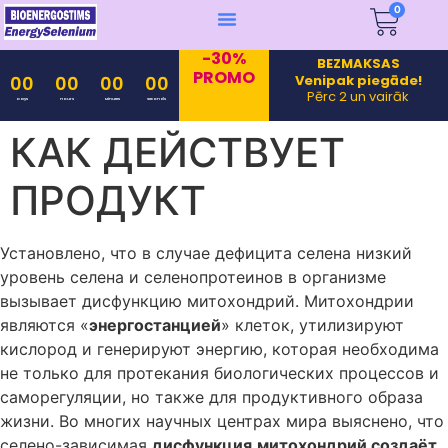
0
-30%
BEZMAKSAS
PROMO
Venipak piegāde!
00
00
00
00
Pērc 2 un vairāk
Days
Hours
Minutes
Seconds
КАК ДЕЙСТВУЕТ
ПРОДУКТ
Установлено, что в случае дефицита селена низкий
уровень селена и селенопротеинов в организме
вызывает дисфункцию митохондрий. Митохондрии
являются «
энергостанцией
» клеток, утилизируют
кислород и генерируют энергию, которая необходима
не только для протекания биологических процессов и
саморегуляции, но также для продуктивного образа
жизни. Во многих научных центрах мира выяснено, что
селено-зависимая
дисфункция
митохондрий создаёт