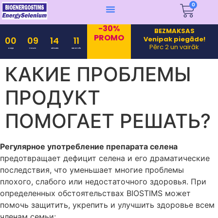
0
-30%
BEZMAKSAS
PROMO
Venipak piegāde!
00
09
14
11
Pērc 2 un vairāk
Days
Hours
Minutes
Seconds
КАКИЕ ПРОБЛЕМЫ
ПРОДУКТ
ПОМОГАЕТ РЕШАТЬ?
Регулярное употребление препарата селена
предотвращает дефицит селена и его драматические
последствия, что уменьшает многие проблемы
плохого, слабого или недостаточного здоровья. При
определенных обстоятельствах BIOSTIMS может
помочь защитить, укрепить и улучшить здоровье всем
членам семьи: