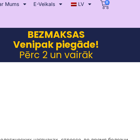
0
ar Mums
E-Veikals
LV
BEZMAKSAS
Venipak piegāde!
Pērc 2 un vairāk
логических нагрузках, стрессе, во время болезни,