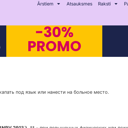
Ārstiem
Atsauksmes
Raksti
P
-30%
PROMO
s
апать под язык или нанести на больное место.
(*NRV 291%).
** – при повышенных физических или психо