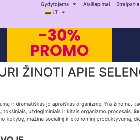
Gydytojams
Atsiliepimai
Straipsnia
LT
-30%
PROMO
s
URI ŽINOTI APIE SEL
kumą ir dramatiškas jo apraiškas organizme. Yra žinoma, k
is, toksiniais, uždegiminiais ir kitais organizmo procesais.
Se
kokybę, mažina socialinį ir ekonominį produktyvumą, didina į
UVOJE