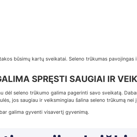
akos būsimų kartų sveikatai. Seleno trūkumas pavojingas ir 
IMA SPRĘSTI SAUGIAI IR VEIK
iau dėl seleno trūkumo galima pagerinti savo sveikatą. Daba
lės, jos saugiau ir veiksmingiau šalina seleno trūkumą nei į
abar galima gyventi visavertį gyvenimą.