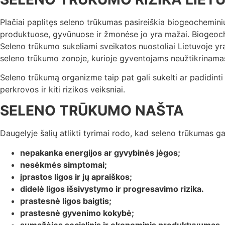
Plačiai paplitęs seleno trūkumas pasireiškia biogeochemini
produktuose, gyvūnuose ir žmonėse jo yra mažai. Biogeochemi
Seleno trūkumo sukeliami sveikatos nuostoliai Lietuvoje yr
seleno trūkumo zonoje, kurioje gyventojams neužtikrinama
Seleno trūkumą organizme taip pat gali sukelti ar padidinti
perkrovos ir kiti rizikos veiksniai.
SELENO TRŪKUMO NAŠTA
Daugelyje šalių atlikti tyrimai rodo, kad seleno trūkumas gali
nepakanka energijos ar gyvybinės jėgos;
nesėkmės simptomai;
įprastos ligos ir jų apraiškos;
didelė ligos išsivystymo ir progresavimo rizika.
prastesnė ligos baigtis;
prastesnė gyvenimo kokybė;
sumažėjęs socialinis ir ekonominis produktyvumas.