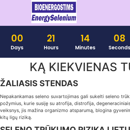
00
21
14
08
Days
Hours
Minutes
Second
KĄ KIEKVIENAS T
ŽALIASIS STENDAS
Nepakankamas seleno suvartojimas gali sukelti seleno trū
požymius, kurie susiję su atrofija, distrofija, degeneracinia
veiksnys, jis mažina organizmo atsparumą, blogina gyvenimo 
kitų ligų riziką.
SELENO TRŪKUMO RIZIKA LIET