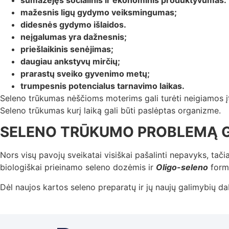
mažesnis ligų gydymo veiksmingumas;
didesnės gydymo išlaidos.
neįgalumas yra dažnesnis;
priešlaikinis senėjimas;
daugiau ankstyvų mirčių;
prarastų sveiko gyvenimo metų;
trumpesnis potencialus tarnavimo laikas.
Seleno trūkumas nėščioms moterims gali turėti neigiamos įt
Seleno trūkumas kurį laiką gali būti paslėptas organizme.
SELENO TRŪKUMO PROBLEMĄ GAL
Nors visų pavojų sveikatai visiškai pašalinti nepavyks, tač
biologiškai prieinamo seleno dozėmis ir
Oligo-seleno
formu
Dėl naujos kartos seleno preparatų ir jų naujų galimybių d