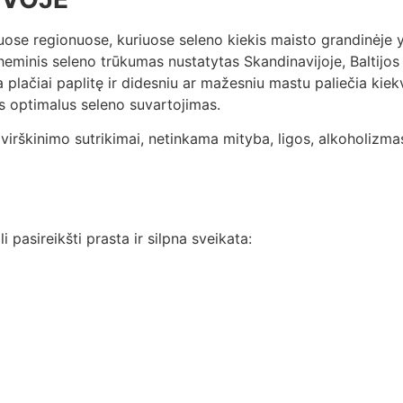
uose regionuose, kuriuose seleno kiekis maisto grandinėje 
nis seleno trūkumas nustatytas Skandinavijoje, Baltijos šal
a plačiai paplitę ir didesniu ar mažesniu mastu paliečia ki
s optimalus seleno suvartojimas.
 virškinimo sutrikimai, netinkama mityba, ligos, alkoholizma
 pasireikšti prasta ir silpna sveikata: