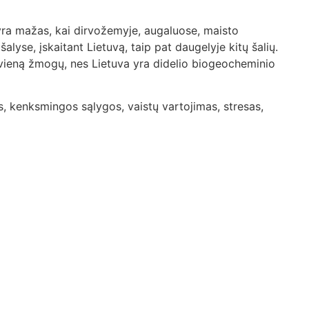
yra mažas, kai dirvožemyje, augaluose, maisto
yse, įskaitant Lietuvą, taip pat daugelyje kitų šalių.
ekvieną žmogų, nes Lietuva yra didelio biogeocheminio
s, kenksmingos sąlygos, vaistų vartojimas, stresas,