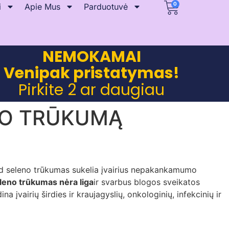
0
i
Apie Mus
Parduotuvė
NEMOKAMAI
Venipak pristatymas!
Pirkite 2 ar daugiau
ENO TRŪKUMĄ
ad seleno trūkumas sukelia įvairius nepakankamumo
leno trūkumas nėra liga
ir svarbus blogos sveikatos
vairių širdies ir kraujagyslių, onkologinių, infekcinių ir