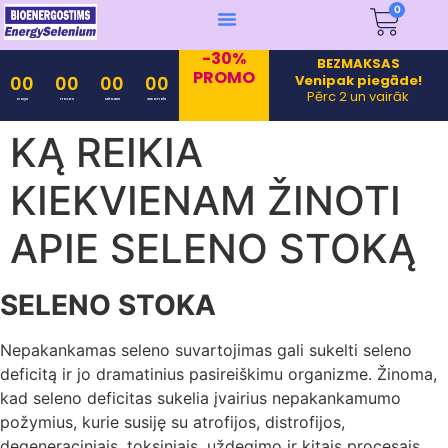
0
-30%
BEZMAKSAS
PROMO
Venipak piegāde!
00
00
00
00
Pērc 2 un vairāk
Days
Hours
Minutes
Seconds
KĄ REIKIA
KIEKVIENAM ŽINOTI
APIE SELENO STOKĄ
SELENO STOKA
Nepakankamas seleno suvartojimas gali sukelti seleno
deficitą ir jo dramatinius pasireiškimu organizme. Žinoma,
kad seleno deficitas sukelia įvairius nepakankamumo
požymius, kurie susiję su atrofijos, distrofijos,
degeneraciniais, toksiniais, uždegimo ir kitais procesais