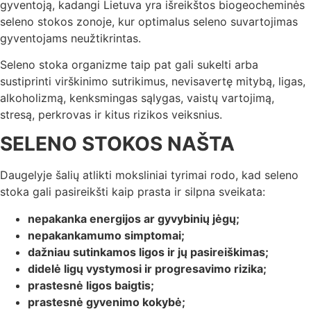
gyventoją, kadangi Lietuva yra išreikštos biogeocheminės
seleno stokos zonoje, kur optimalus seleno suvartojimas
gyventojams neužtikrintas.
Seleno stoka organizme taip pat gali sukelti arba
sustiprinti virškinimo sutrikimus, nevisavertę mitybą, ligas,
alkoholizmą, kenksmingas sąlygas, vaistų vartojimą,
stresą, perkrovas ir kitus rizikos veiksnius.
SELENO STOKOS NAŠTA
Daugelyje šalių atlikti moksliniai tyrimai rodo, kad seleno
stoka gali pasireikšti kaip prasta ir silpna sveikata:
nepakanka energijos ar gyvybinių jėgų;
nepakankamumo simptomai;
dažniau sutinkamos ligos ir jų pasireiškimas;
didelė ligų vystymosi ir progresavimo rizika;
prastesnė ligos baigtis;
prastesnė gyvenimo kokybė;