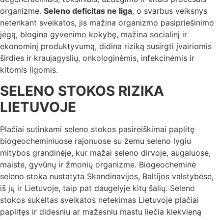
organizme.
Seleno deficitas ne liga
, o svarbus veiksnys
netenkant sveikatos, jis mažina organizmo pasipriešinimo
jėgą, blogina gyvenimo kokybę, mažina socialinį ir
ekonominį produktyvumą, didina riziką susirgti įvairiomis
širdies ir kraujagyslių, onkologinėmis, infekcinėmis ir
kitomis ligomis.
SELENO STOKOS RIZIKA
LIETUVOJE
Plačiai sutinkami seleno stokos pasireiškimai paplitę
biogeocheminiuose rajonuose su žemu seleno lygiu
mitybos grandinėje, kur mažai seleno dirvoje, augaluose,
maiste, gyvūnų ir žmonių organizme. Biogeocheminė
seleno stoka nustatyta Skandinavijos, Baltijos valstybėse,
iš jų ir Lietuvoje, taip pat daugelyje kitų šalių. Seleno
stokos sukeltas sveikatos netekimas Lietuvoje plačiai
paplitęs ir didesniu ar mažesniu mastu liečia kiekvieną