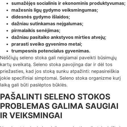
sumažėjęs socialinis ir ekonominis produktyvumas;
mažesnis ligų gydymo veiksmingumas;
didesnės gydymo išlaidos;
dažniau sutinkamas neįgalumas;
pirmalaikis senėjimas;
dažniau pasitaiko ankstyvos mirties atvejų;
prarasti sveiko gyvenimo metai;
trumpesnis potencialus gyvenimas.
Nėščiųjų seleno stoka gali neigiamai paveikti būsimųjų
kartų sveikatą. Seleno stoka pavojinga dar ir dėl tos
priežasties, kad jos stoką sunku atpažinti: nepasireiškia
jokie specifiniai simptomai. Seleno stoka organizme kurį
laiką gali būti paslėptos būklės.
PAŠALINTI SELENO STOKOS
PROBLEMAS GALIMA SAUGIAI
IR VEIKSMINGAI