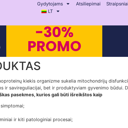
Gydytojams
Atsiliepimai
Straipsnia
LT
-30%
PROMO
s
ODUKTAS
oproteinų kiekis organizme sukelia mitochondrijų disfunkcij
ms ir savireguliacijai, bet ir produktyviam gyvenimo būdui.
kas pasekmes, kurios gali būti išreikštos kaip
 simptomai;
miniai ir kiti patologiniai procesai;