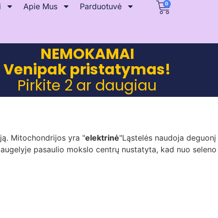
0
i
Apie Mus
Parduotuvė
NEMOKAMAI
Venipak pristatymas!
Pirkite 2 ar daugiau
ą. Mitochondrijos yra "
elektrinė
"Ląstelės naudoja deguonį
 Daugelyje pasaulio mokslo centrų nustatyta, kad nuo seleno