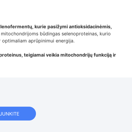
lenofermentų, kurie pasižymi antioksidacinėmis,
s mitochondrijoms būdingas selenoproteinas, kurio
ir optimaliam aprūpinimui energija.
roteinus, teigiamai veikia mitochondrijų funkciją ir
IJUNKITE