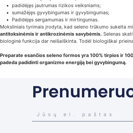
padidėjęs jautrumas rizikos veiksniams;
sumažėjęs gyvybingumas ir gyvybingumas;
Padidėjęs sergamumas ir mirtingumas.
Moksliniais tyrimais įrodyta, kad seleno trūkumo sukelta mit
antitoksinėmis ir antikrozinėmis savybėmis.
Selenas skati
biologinė funkcija dar neišaiškinta. Todėl biologiškai priei
Preparate esančios seleno formos yra 100% tirpios ir 100%
padeda padidinti organizmo energiją bei gyvybingumą.
Prenumeruot