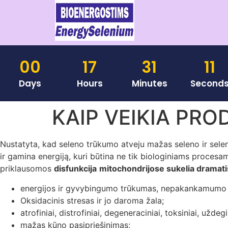
00
17
31
11
Days
Hours
Minutes
Second
KAIP VEIKIA PR
Nustatyta, kad seleno trūkumo atveju mažas seleno ir selen
ir gamina energiją, kuri būtina ne tik biologiniams procesa
priklausomos
disfunkcija
mitochondrijose sukelia dramatiš
energijos ir gyvybingumo trūkumas, nepakankamumo
Oksidacinis stresas ir jo daroma žala;
atrofiniai, distrofiniai, degeneraciniai, toksiniai, uždegi
mažas kūno pasipriešinimas;