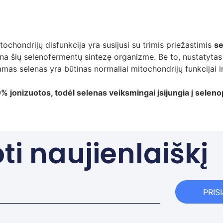
ochondrijų disfunkcija yra susijusi su trimis priežastimis
se
na šių selenofermentų sintezę organizme. Be to, nustatyta
namas selenas yra būtinas normaliai mitochondrijų funkcijai 
 jonizuotos, todėl selenas veiksmingai įsijungia į selenop
i naujienlaiškį
PRIS