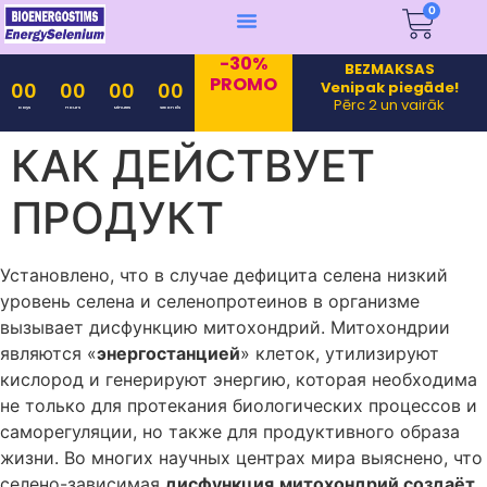
0
-30%
BEZMAKSAS
PROMO
Venipak piegāde!
00
00
00
00
Pērc 2 un vairāk
Days
Hours
Minutes
Seconds
КАК ДЕЙСТВУЕТ
ПРОДУКТ
Установлено, что в случае дефицита селена низкий
уровень селена и селенопротеинов в организме
вызывает дисфункцию митохондрий. Митохондрии
являются «
энергостанцией
» клеток, утилизируют
кислород и генерируют энергию, которая необходима
не только для протекания биологических процессов и
саморегуляции, но также для продуктивного образа
жизни. Во многих научных центрах мира выяснено, что
селено-зависимая
дисфункция
митохондрий создаёт