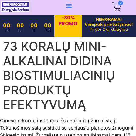
0
-30%
NEMOKAMAI
PROMO
Venipak pristatymas!
00
00
00
00
Pirkite 2 ar daugiau
Days
Hours
Minutes
Seconds
73 KORALŲ MINI-
ALKALINAI DIDINA
BIOSTIMULIACINIŲ
PRODUKTŲ
EFEKTYVUMĄ
Gineso rekordų institutas išsiuntė britų žurnalistą į
Tokunošimos salą susitikti su seniausiu planetos žmogumi
Shigesio Izumi. Žurnalistą nustebino stulbinamai gera 115