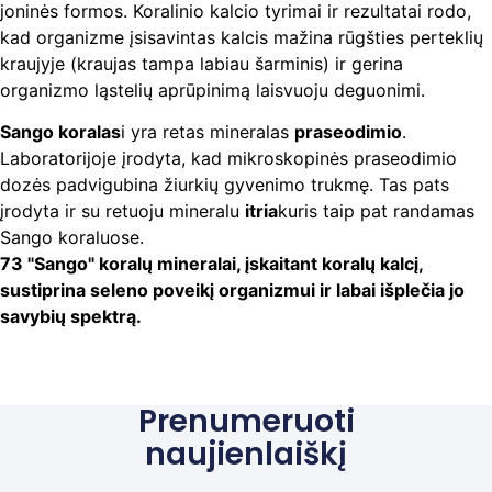
joninės formos. Koralinio kalcio tyrimai ir rezultatai rodo,
kad organizme įsisavintas kalcis mažina rūgšties perteklių
kraujyje (kraujas tampa labiau šarminis) ir gerina
organizmo ląstelių aprūpinimą laisvuoju deguonimi.
Sango koralas
i yra retas mineralas
praseodimio
.
Laboratorijoje įrodyta, kad mikroskopinės praseodimio
dozės padvigubina žiurkių gyvenimo trukmę. Tas pats
įrodyta ir su retuoju mineralu
itria
kuris taip pat randamas
Sango koraluose.
73 "Sango" koralų mineralai, įskaitant koralų kalcį,
sustiprina seleno poveikį organizmui ir labai išplečia jo
savybių spektrą.
Prenumeruoti
naujienlaiškį