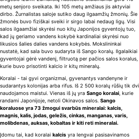
metų senjoro sveikata. Iki 105 metų amžiaus jis aktyviai
dirbo. Žurnalistas saloje sutiko daug ilgaamžių žmonių. Šie
žmonės buvo fiziškai sveiki ir sirgo labai nedaug ligų. Visi
salos ilgaamžiai skyrėsi nuo kitų Japonijos gyventojų tuo,
kad jų geriamo vandens kokybė kardinaliai skyrėsi nuo
likusios šalies dalies vandens kokybės. Mokslininkai
nustatė, kad sala buvo sudaryta iš Sango koralų. Ilgalaikiai
gyventojai gėrė vandenį, filtruotą per pačios salos koralus,
kurie buvo prisotinti kalcio ir kitų mineralų.
Koralai - tai gyvi organizmai, gyvenantys vandenyne ir
sudarantys kolonijas arba rifus. Iš 2 500 koralų rūšių tik dvi
naudojamos maistui. Vienas iš jų yra
Sango koralai
, kurie
randami Japonijoje, netoli Okinavos salos.
Sango
koraluose yra 73 žmogui svarbūs mineralai: kalcis,
magnis, kalis, jodas, geležis, cinkas, manganas, varis,
molibdenas, auksas, kobaltas ir kiti reti mineralai.
Įdomu tai, kad koralai
kalcis
yra lengvai pasisavinamos