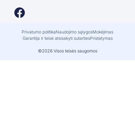
Privatumo politika
Naudojimo sąlygos
Mokėjimas
Garantija ir teisė atsisakyti sutarties
Pristatymas
©2026 Visos teisės saugomos