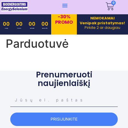
0
-30%
NEMOKAMAI
PROMO
Venipak pristatymas!
00
00
00
00
Pirkite 2 ar daugiau
Days
Hours
Minutes
Seconds
Parduotuvė
Prenumeruoti
naujienlaiškį
PRISIJUNKITE