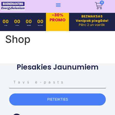
0
-30%
BEZMAKSAS
PROMO
Venipak piegāde!
00
00
00
00
Pērc 2 un vairāk
Days
Hours
Minutes
Seconds
Shop
Piesakies Jaunumiem
PIETEIKTIES