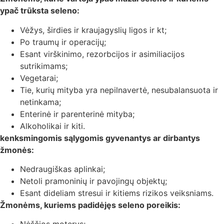
ypač trūksta seleno:
Vėžys, širdies ir kraujagyslių ligos ir kt;
Po traumų ir operacijų;
Esant virškinimo, rezorbcijos ir asimiliacijos
sutrikimams;
Vegetarai;
Tie, kurių mityba yra nepilnavertė, nesubalansuota ir
netinkama;
Enterinė ir parenterinė mityba;
Alkoholikai ir kiti.
kenksmingomis sąlygomis gyvenantys ar dirbantys
žmonės:
Nedraugiškas aplinkai;
Netoli pramoninių ir pavojingų objektų;
Esant dideliam stresui ir kitiems rizikos veiksniams.
Žmonėms, kuriems padidėjęs seleno poreikis: