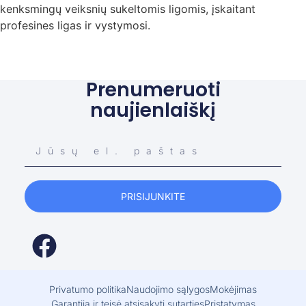
kenksmingų veiksnių sukeltomis ligomis, įskaitant
profesines ligas ir vystymosi.
Prenumeruoti
naujienlaiškį
PRISIJUNKITE
Privatumo politika
Naudojimo sąlygos
Mokėjimas
Garantija ir teisė atsisakyti sutarties
Pristatymas