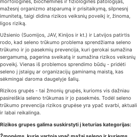
morfologines, biochemines ir fiziologines patologijas,
mažesnį organizmo atsparumą ir prisitaikymą, silpnesnį
imunitetą, taigi didina rizikos veiksnių poveikį ir, žinoma,
ligos riziką.
Užsienio (Suomijos, JAV, Kinijos ir kt.) ir Latvijos patirtis
rodo, kad seleno trūkumo problema sprendžiama seleno
trūkumo ir jo pasekmių prevencija, kuri gerokai sumažina
sergamumą, pagerina sveikatą ir sumažina rizikos veiksnių
poveikį. Vienas iš problemos sprendimo būdų - pridėti
seleno į įstaigų ar organizacijų gaminamą maistą, kas
sėkmingai daroma daugelyje šalių.
Rizikos grupės - tai žmonių grupės, kurioms vis dažniau
pasireiškia seleno trūkumas ir jo pasekmės. Todėl seleno
trūkumo prevencija rizikos grupėse yra ypač svarbi, aktuali
ir labai reikalinga.
Rizikos grupes galima suskirstyti į keturias kategorijas:
Žmonėms, kurie vartoja ypač mažai seleno ir kuriems