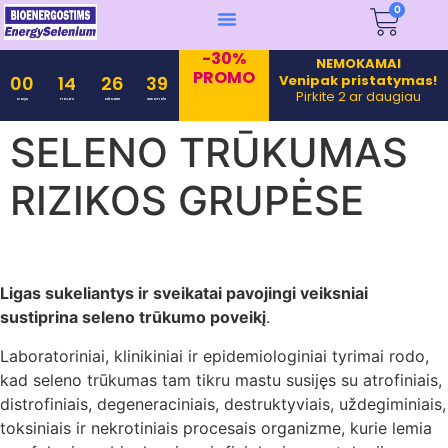
0
-30%
NEMOKAMAI
PROMO
Venipak pristatymas!
00
14
26
39
Pirkite 2 ar daugiau
Days
Hours
Minutes
Seconds
SELENO TRŪKUMAS
RIZIKOS GRUPĖSE
Ligas sukeliantys ir sveikatai pavojingi veiksniai
sustiprina seleno trūkumo poveikį
.
Laboratoriniai, klinikiniai ir epidemiologiniai tyrimai rodo,
kad seleno trūkumas tam tikru mastu susijęs su atrofiniais,
distrofiniais, degeneraciniais, destruktyviais, uždegiminiais,
toksiniais ir nekrotiniais procesais organizme, kurie lemia