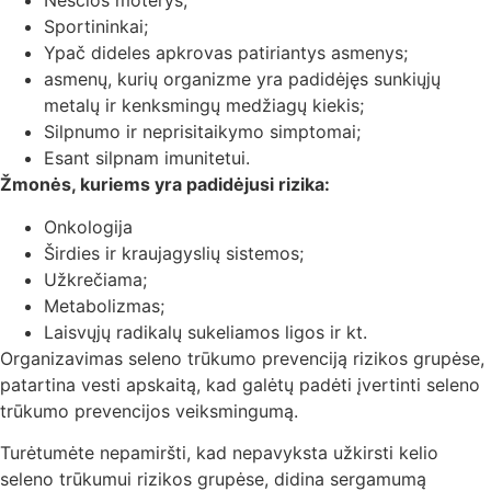
Nėščios moterys;
Sportininkai;
Ypač dideles apkrovas patiriantys asmenys;
asmenų, kurių organizme yra padidėjęs sunkiųjų
metalų ir kenksmingų medžiagų kiekis;
Silpnumo ir neprisitaikymo simptomai;
Esant silpnam imunitetui.
Žmonės, kuriems yra padidėjusi rizika:
Onkologija
Širdies ir kraujagyslių sistemos;
Užkrečiama;
Metabolizmas;
Laisvųjų radikalų sukeliamos ligos ir kt.
Organizavimas seleno trūkumo prevenciją rizikos grupėse,
patartina vesti apskaitą, kad galėtų padėti įvertinti seleno
trūkumo prevencijos veiksmingumą.
Turėtumėte nepamiršti, kad nepavyksta užkirsti kelio
seleno trūkumui rizikos grupėse, didina sergamumą