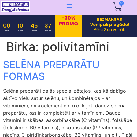
0
-30%
BEZMAKSAS
PROMO
Venipak piegāde!
00
10
46
37
Pērc 2 un vairāk
Days
Hours
Minutes
Seconds
Birka:
polivitamīni
SELĒNA PREPARĀTU
FORMAS
Selēna preparāti dalās specializētajos, kas kā dabīgo
aktīvo vielu satur selēnu, un kombinētajos – ar
vitamīniem, mikroelementiem u.c. Ir ļoti daudz selēna
preparātu, kas ir komplektēti ar vitamīniem. Daudzi
vitamīni ir skābes: askorbīnskābe (C vitamīns), folskābe
(folijskābe, B9 vitamīns), nikotīnskābe (PP vitamīns,
niacīns, 3-piridīnkarbonskābe, B3 vitamīns) un citi. Plaši