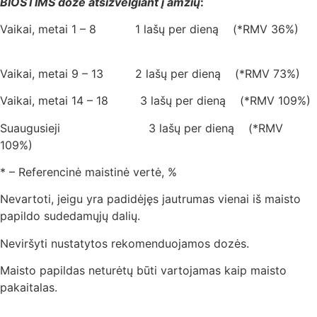
BIOSTIMS dozė atsižvelgiant į amžių
:
Vaikai, metai 1 – 8 1 lašų per dieną (*RMV 36%)
Vaikai, metai 9 – 13 2 lašų per dieną (*RMV 73%)
Vaikai, metai 14 – 18 3 lašų per dieną (*RMV 109%)
Suaugusieji 3 lašų per dieną (*RMV
109%)
* – Referencinė maistinė vertė, %
Nevartoti, jeigu yra padidėjęs jautrumas vienai iš maisto
papildo sudedamųjų dalių.
Neviršyti nustatytos rekomenduojamos dozės.
Maisto papildas neturėtų būti vartojamas kaip maisto
pakaitalas.