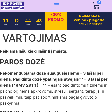
0
-30%
BEZMAKSAS
PROMO
Venipak piegāde!
00
12
44
43
Pērc 2 un vairāk
Days
Hours
Minutes
Seconds
VARTOJIMAS
Reikiamą lašų kiekį įlašinti į maistą.
PAROS DOZĖ
Rekomenduojama dozė suaugusiesiems – 3 lašai per
dieną.
Padidinta dozė ypatingais atvejais** – 8 lašai per
dieną (*RMV 291%)
** – esant padidintoms fizinėms ir
psichologinėms apkrovoms, stresui, sergant, terapijai ir
pasveikimui, taip pat sportininkams pagal gydytojo
paskyrimą.